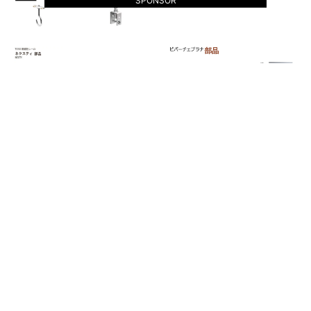
SPONSOR
カーテンレール ランナー
おすす
めサイト
ブックマーカーが選ぶ超イカしたコロンビア スノーブー
ツ メンズ20選
マスク 使い捨て 在庫あり 50枚 京橋はええとこだっせ
一流ブランドマスク ブランドが激安
ワコール シェイプマミーガードルフェチが泣いて喜ぶ画
像10個
ナイキ ピンク 動かなければ・・変わらない