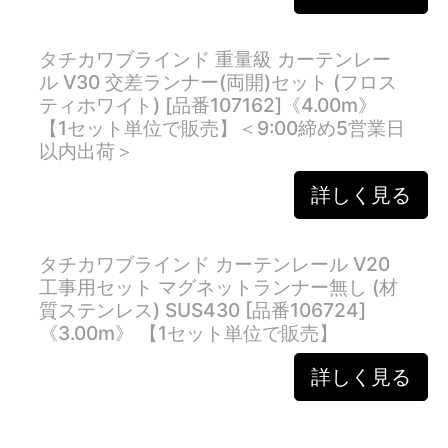
タチカワブラインド 重量級 カーテンレー
ル V30 交差ランナー(両開)セット (フロス
ティホワイト) [品番107162]《4.00m》
【1セット単位で販売】＜9:00締め5営業日
以内出荷＞
詳しく見る
タチカワブラインド カーテンレール V20
工事用セット マグネットランナー無し (材
質ステンレス) SUS430 [品番106724]
《3.00m》 【1セット単位で販売】
詳しく見る