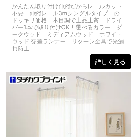
かんたん取り付け伸縮だからレールカット
不要 伸縮レール3mシングルタイプ の
ドッキリ価格 木目調で上品上質 ドライ
バー1本で取り付けOK！選べるカラー ダ
ークウッド ミディアムウッド ホワイト
ウッド 交差ランナー リターン金具で光漏
れ防止
詳しく見る