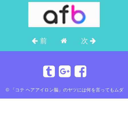
前
次
©
「コテ ヘアアイロン脳」のヤツには何を言ってもムダ