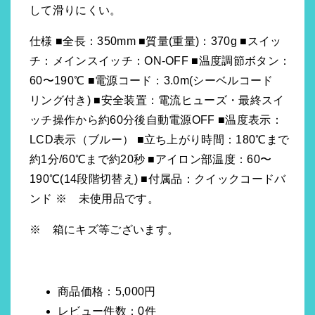
して滑りにくい。
仕様 ■全長：350mm ■質量(重量)：370g ■スイッ
チ：メインスイッチ：ON-OFF ■温度調節ボタン：
60〜190℃ ■電源コード：3.0m(シーベルコード
リング付き) ■安全装置：電流ヒューズ・最終スイ
ッチ操作から約60分後自動電源OFF ■温度表示：
LCD表示（ブルー） ■立ち上がり時間：180℃まで
約1分/60℃まで約20秒 ■アイロン部温度：60〜
190℃(14段階切替え) ■付属品：クイックコードバ
ンド ※ 未使用品です。
※ 箱にキズ等ございます。
商品価格：5,000円
レビュー件数：0件