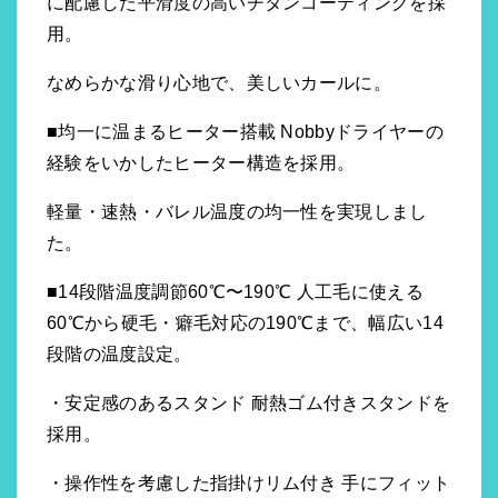
に配慮した平滑度の高いチタンコーティングを採
用。
なめらかな滑り心地で、美しいカールに。
■均一に温まるヒーター搭載 Nobbyドライヤーの
経験をいかしたヒーター構造を採用。
軽量・速熱・バレル温度の均一性を実現しまし
た。
■14段階温度調節60℃〜190℃ 人工毛に使える
60℃から硬毛・癖毛対応の190℃まで、幅広い14
段階の温度設定。
・安定感のあるスタンド 耐熱ゴム付きスタンドを
採用。
・操作性を考慮した指掛けリム付き 手にフィット