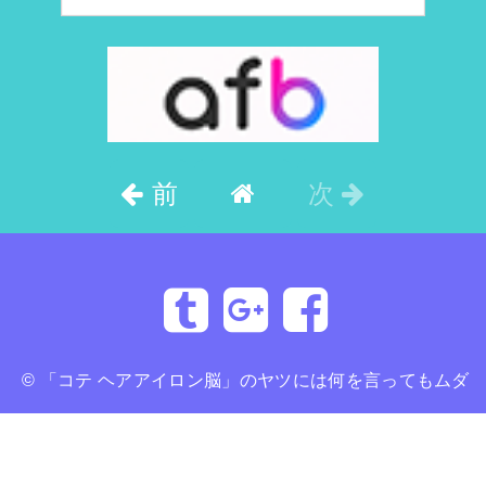
前
次
©
「コテ ヘアアイロン脳」のヤツには何を言ってもムダ