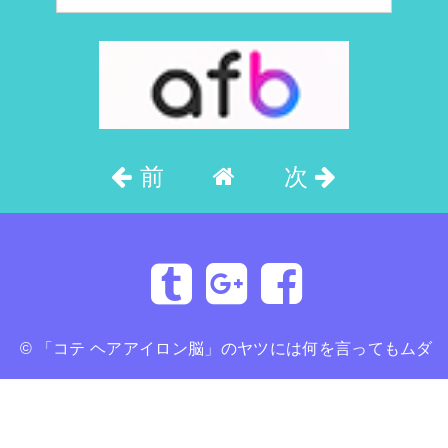
前
次
©
「コテ ヘアアイロン脳」のヤツには何を言ってもムダ