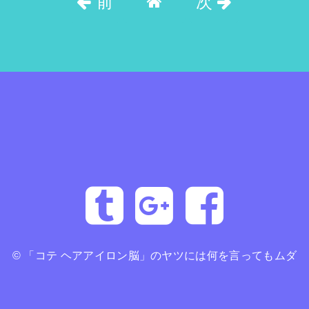
前
次
©
「コテ ヘアアイロン脳」のヤツには何を言ってもムダ