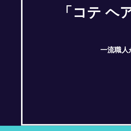
「コテ ヘ
一流職人