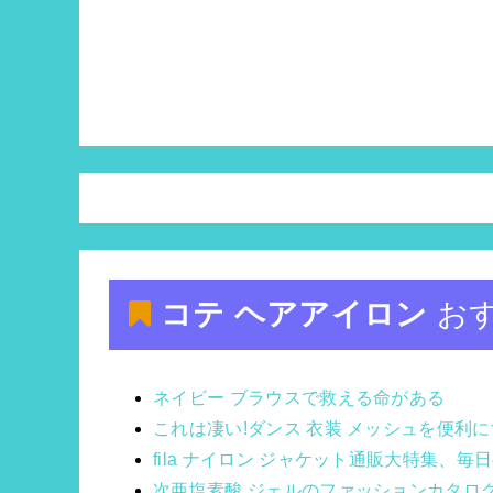
コテ ヘアアイロン
お
ネイビー ブラウスで救える命がある
これは凄い!ダンス 衣装 メッシュを便利
fila ナイロン ジャケット通販大特集、
次亜塩素酸 ジェルのファッションカタロ