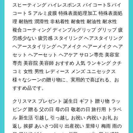
スヒーティング ハイレスポンス バイコートS バイ
コート S アルミ皮膜 特殊表面処理加工 特殊表面処
理 耐熱性 潤滑性 非粘着性 耐食性 耐油性 耐水性
複合コーティング ディンプルグリップ グリップ 疲
労感少ない 疲労感 スタイリング ヘアスタイリング
ヘアースタイリング ヘアメイク ヘアーメイク ヘア
セット ヘアーセット ヘアケア サロン専売 美容室
専売 美容院 美容師 おすすめ 人気 ランキング クチ
コミ 女性 男性 レディース メンズ ユニセックス
様々なシーンの贈り物に、実用的で喜ばれる、お
すすめ品です。
クリスマス プレゼント 誕生日 ギフト 贈り物 ラッ
ピング 贈る 父の日 母の日 敬老の日 旅行用 トラベ
ル 新生活 引越し 引っ越し お祝い 内祝い お礼 お
返し 挨拶 あいさつ回り 出産祝い 里帰り 梅雨 雨の