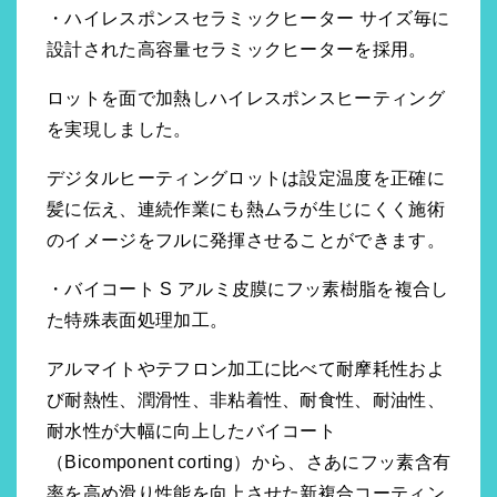
・ハイレスポンスセラミックヒーター サイズ毎に
設計された高容量セラミックヒーターを採用。
ロットを面で加熱しハイレスポンスヒーティング
を実現しました。
デジタルヒーティングロットは設定温度を正確に
髪に伝え、連続作業にも熱ムラが生じにくく施術
のイメージをフルに発揮させることができます。
・バイコート S アルミ皮膜にフッ素樹脂を複合し
た特殊表面処理加工。
アルマイトやテフロン加工に比べて耐摩耗性およ
び耐熱性、潤滑性、非粘着性、耐食性、耐油性、
耐水性が大幅に向上したバイコート
（Bicomponent corting）から、さあにフッ素含有
率を高め滑り性能を向上させた新複合コーティン