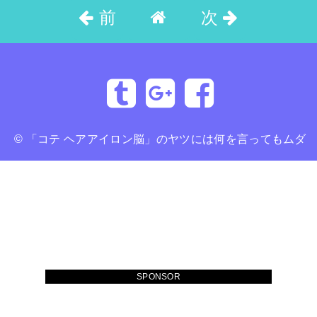
前
次
©
「コテ ヘアアイロン脳」のヤツには何を言ってもムダ
SPONSOR