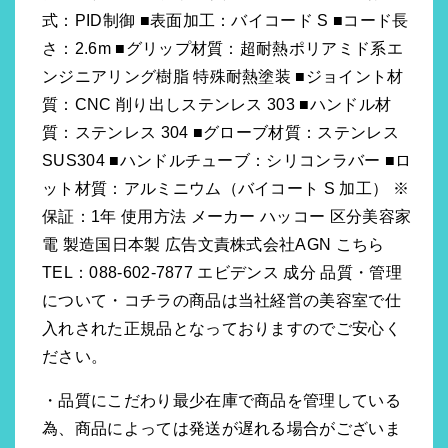
式：PID制御 ■表面加工：バイコード S ■コード長
さ：2.6m ■グリップ材質：超耐熱ポリアミド系エ
ンジニアリング樹脂 特殊耐熱塗装 ■ジョイント材
質：CNC 削り出しステンレス 303 ■ハンドル材
質：ステンレス 304 ■グローブ材質：ステンレス
SUS304 ■ハンドルチューブ：シリコンラバー ■ロ
ット材質：アルミニウム（バイコート S 加工） ※
保証：1年 使用方法 メーカー ハッコー 区分美容家
電 製造国日本製 広告文責株式会社AGN こちら
TEL：088-602-7877 エビデンス 成分 品質・管理
について・コチラの商品は当社経営の美容室で仕
入れされた正規品となっておりますのでご安心く
ださい。
・品質にこだわり最少在庫で商品を管理している
為、商品によっては発送が遅れる場合がございま