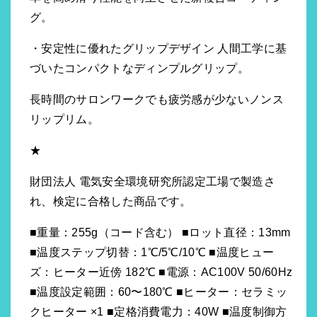
グ。
・安定性に優れたグリップデザイン 人間工学に基
づいたコンパクトなディンプルグリップ。
長時間のサロンワークでも疲労感が少ないノンス
リップリム。
★
財団法人 電気安全環境研究所認定工場で製造さ
れ、検定に合格した商品です。
■重量：255g（コード含む） ■ロット直径：13mm
■温度ステップ切替：1℃/5℃/10℃ ■温度ヒュー
ズ：ヒーター近傍 182℃ ■電源：AC100V 50/60Hz
■温度設定範囲：60〜180℃ ■ヒーター：セラミッ
クヒーター ×1 ■定格消費電力：40W ■温度制御方