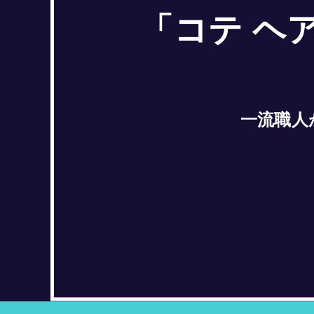
「コテ ヘ
一流職人