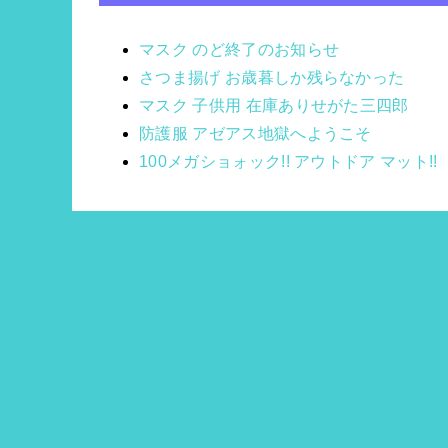
マスク のど終了のお知らせ
さつま揚げ お歳暮しか残らなかった
マスク 子供用 在庫ありせがた三四郎
防護服 アゼアス地獄へようこそ
100メガショォック!! アウトドア マット!!