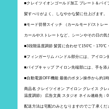
■クレイツイオンゴールド加工 プレート＆パ
髪すべりがよく、しなやかな髪に仕上げます。
■モード切替スイッチ （カールモード/ストレ
カールやストレートなど、シーンやその日の気
■3段階温度調節 髪質に合わせて150℃・170
■フィンガーリム ハンドル部分には、アイロ
■パイプキャップ アイロン先端部には、手を
■自動電源OFF機能 最後のボタン操作から約1
商品名 クレイツイオン アイロン グレイス クレバー 3
温度調節） 広告文責 スタジオ ネイル連絡先：0
配送方法は宅配のみとなりますのでご了承くだ