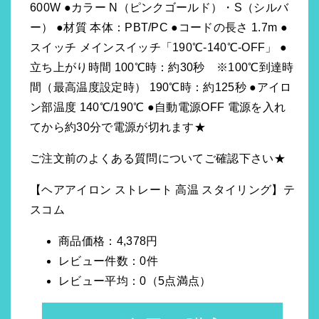
600W ●カラー N（ピンクゴールド）・S（シルバ
ー） ●材質 本体：PBT/PC ●コードの長さ 1.7m ●
スイッチ メインスイッチ「190℃-140℃-OFF」 ●
立ち上がり時間 100℃時：約30秒 ※100℃到達時
間（最高温度設定時） 190℃時：約125秒 ●アイロ
ン部温度 140℃/190℃ ●自動電源OFF 電源を入れ
てから約30分で電源が切れます★
ご注文前のよくある質問についてご確認下さい★
【ヘアアイロン ストレート 高温 スタイリング】テ
スコム
商品価格：4,378円
レビュー件数：0件
レビュー平均：0（5点満点）