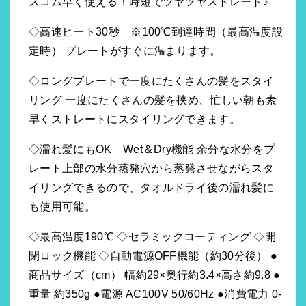
スコム早く使える！時短でツヤツヤストレート♪
◇高速ヒート30秒 ※100℃到達時間（最高温度設
定時） プレートがすぐに温まります。
◇ロングプレートで一度にたくさんの髪をスタイ
リング 一度にたくさんの髪を挟め、忙しい朝も素
早くストレートにスタイリングできます。
◇濡れ髪にもOK Wet＆Dry機能 余分な水分をプ
レート上部の水分蒸発穴から蒸発させながらスタ
イリングできるので、タオルドライ後の濡れ髪に
も使用可能。
◇最高温度190℃ ◇セラミックコーティング ◇開
閉ロック機能 ◇自動電源OFF機能（約30分後） ●
商品サイズ（cm） 幅約29×奥行約3.4×高さ約9.8 ●
重量 約350g ●電源 AC100V 50/60Hz ●消費電力 0-