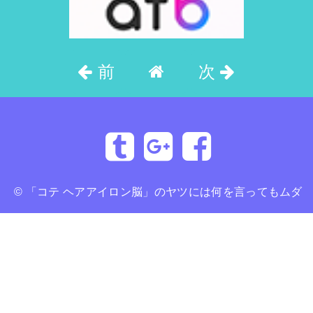
前
次
©
「コテ ヘアアイロン脳」のヤツには何を言ってもムダ